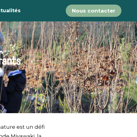
tualités
Nous contacter
fants
ature est un défi
hode Miyawaki, la