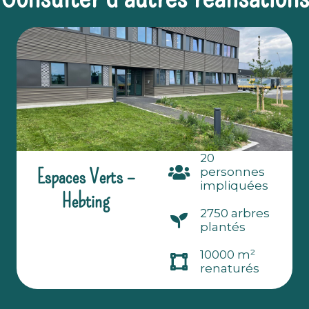
20
Espaces Verts –
personnes
impliquées
Hebting
2750 arbres
plantés
10000 m²
renaturés